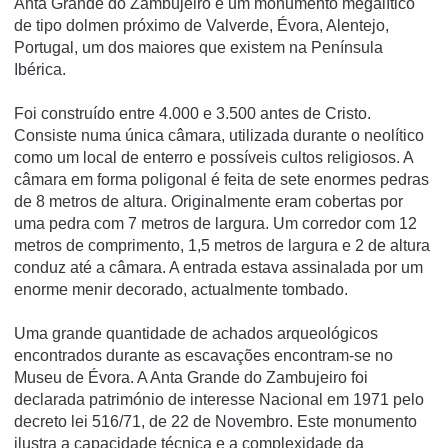
Anta Grande do Zambujeiro é um monumento megalí­tico
de tipo dolmen próximo de Valverde, Évora, Alentejo,
Portugal, um dos maiores que existem na Pení­nsula
Ibérica.
Foi construí­do entre 4.000 e 3.500 antes de Cristo.
Consiste numa única câmara, utilizada durante o neolí­tico
como um local de enterro e possí­veis cultos religiosos. A
câmara em forma poligonal é feita de sete enormes pedras
de 8 metros de altura. Originalmente eram cobertas por
uma pedra com 7 metros de largura. Um corredor com 12
metros de comprimento, 1,5 metros de largura e 2 de altura
conduz até a câmara. A entrada estava assinalada por um
enorme menir decorado, actualmente tombado.
Uma grande quantidade de achados arqueológicos
encontrados durante as escavações encontram-se no
Museu de Évora. A Anta Grande do Zambujeiro foi
declarada património de interesse Nacional em 1971 pelo
decreto lei 516/71, de 22 de Novembro. Este monumento
ilustra a capacidade técnica e a complexidade da