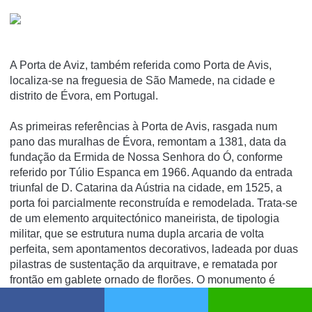
A Porta de Aviz, também referida como Porta de Avis,
localiza-se na freguesia de São Mamede, na cidade e
distrito de Évora, em Portugal.
As primeiras referências à Porta de Avis, rasgada num
pano das muralhas de Évora, remontam a 1381, data da
fundação da Ermida de Nossa Senhora do Ó, conforme
referido por Túlio Espanca em 1966. Aquando da entrada
triunfal de D. Catarina da Aústria na cidade, em 1525, a
porta foi parcialmente reconstruída e remodelada. Trata-se
de um elemento arquitectónico maneirista, de tipologia
militar, que se estrutura numa dupla arcaria de volta
perfeita, sem apontamentos decorativos, ladeada por duas
pilastras de sustentação da arquitrave, e rematada por
frontão em gablete ornado de florões. O monumento é
ladeado por um torreão de planta rectangular, e pela já
citada Ermida de Nossa Senhora do Ó, inscrita na estrutura