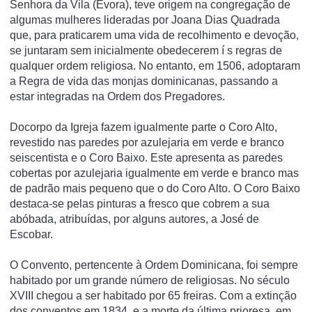
Senhora da Vila (Évora), teve origem na congregação de
algumas mulheres lideradas por Joana Dias Quadrada
que, para praticarem uma vida de recolhimento e devoção,
se juntaram sem inicialmente obedecerem í s regras de
qualquer ordem religiosa. No entanto, em 1506, adoptaram
a Regra de vida das monjas dominicanas, passando a
estar integradas na Ordem dos Pregadores.
Docorpo da Igreja fazem igualmente parte o Coro Alto,
revestido nas paredes por azulejaria em verde e branco
seiscentista e o Coro Baixo. Este apresenta as paredes
cobertas por azulejaria igualmente em verde e branco mas
de padrão mais pequeno que o do Coro Alto. O Coro Baixo
destaca-se pelas pinturas a fresco que cobrem a sua
abóbada, atribuí­das, por alguns autores, a José de
Escobar.
O Convento, pertencente à Ordem Dominicana, foi sempre
habitado por um grande número de religiosas. No século
XVIII chegou a ser habitado por 65 freiras. Com a extinção
dos conventos em 1834, e a morte da última prioresa, em