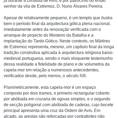
já durante a Dinastia de Avis, e por patrocínio do então
senhor da vila de Estremoz, D. Nuno Álvares Pereira.
Apesar de relativamente pequeno, é um templo que ilustra
bem o período final da arquitectura gótica plena nacional,
imediatamente antes da renovação verificada com o
arranque do projecto do Mosteiro da Batalha e a
implantação do Tardo-Gótico. Neste contexto, os Mártires
de Estremoz representa, mesmo, um capítulo final da longa
tradição construtiva aplicada à arquitectura religiosa baixo-
medieval portuguesa, sendo o mais eloquente testemunho
dessa realidade a fidelidade de plano e de volumetria da
capela-mor em relação a numerosos antecedentes,
verificados desde, pelo menos, o século XIII.
Planimetricamente, esta capela-mor é um espaço
composto por dois tramos, o primeiro rectangular coberto
por abóbada em cruzaria de ogivas simples, e o segundo
de secção poligonal com abóbada de cadeias, cujo bocete
principal apresenta uma cruz da Ordem de Avis. Em
alçado, as arestas são reforçadas por contrafortes não