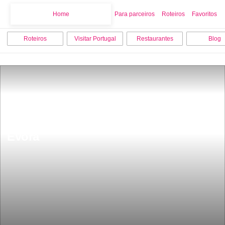
Home
Home
Para parceiros
Roteiros
Favoritos
Roteiros
Visitar Portugal
Restaurantes
Blog
Os 15 melhores locais para visitar em 
Evora