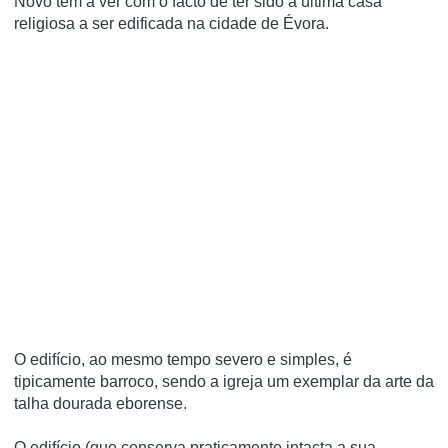
Novo tem a ver com o facto de ter sido a última casa
religiosa a ser edificada na cidade de Évora.
O edifí­cio, ao mesmo tempo severo e simples, é
tipicamente barroco, sendo a igreja um exemplar da arte da
talha dourada eborense.
O edifí­cio (que conserva praticamente intacta a sua