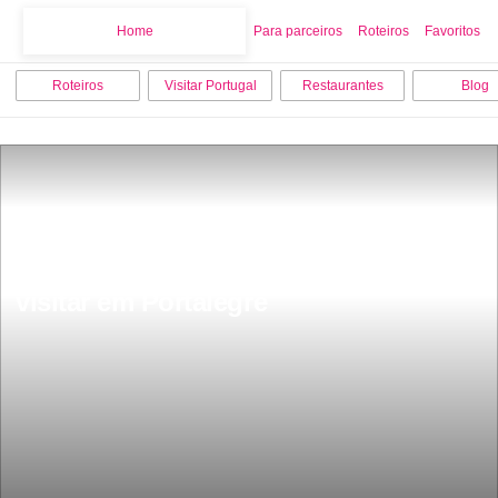
Home
Home
Para parceiros
Roteiros
Favoritos
Roteiros
Visitar Portugal
Restaurantes
Blog
As 10 melhores coisas para fazer e 
visitar em Portalegre