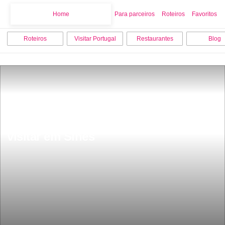
Home
Home
Para parceiros
Roteiros
Favoritos
Roteiros
Visitar Portugal
Restaurantes
Blog
As 9 melhores coisas para fazer e 
visitar em Sines