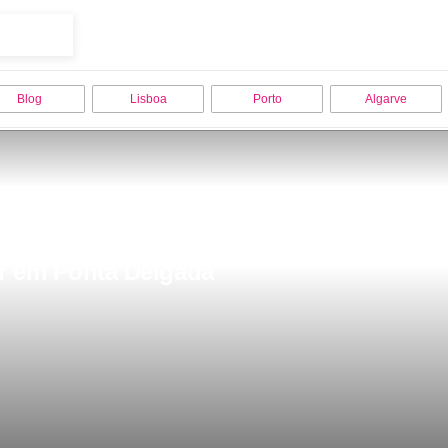
Blog
Lisboa
Porto
Algarve
tar em Ponta Delgada