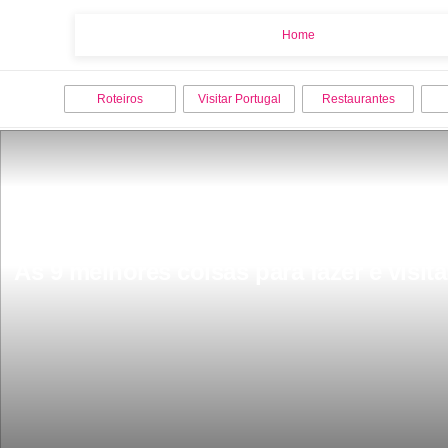
Home
Home
Roteiros
Visitar Portugal
Restaurantes
As 9 melhores coisas para fazer e visi