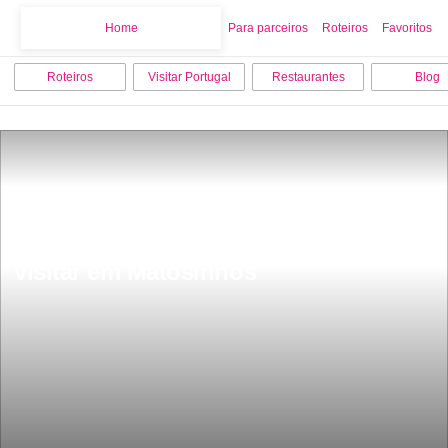
Home
Home
Para parceiros
Roteiros
Favoritos
Roteiros
Visitar Portugal
Restaurantes
Blog
As 12 melhores coisas para fazer e 
visitar em Matosinhos