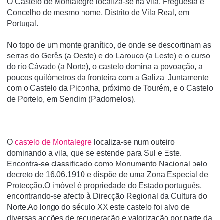
O Castelo de Montalegre localiza-se na vila, Freguesia e
Concelho de mesmo nome, Distrito de Vila Real, em
Portugal.
No topo de um monte graní­tico, de onde se descortinam as
serras do Gerês (a Oeste) e do Larouco (a Leste) e o curso
do rio Cávado (a Norte), o castelo domina a povoação, a
poucos quilómetros da fronteira com a Galiza. Juntamente
com o Castelo da Piconha, próximo de Tourém, e o Castelo
de Portelo, em Sendim (Padornelos).
O
castelo de Montalegre
localiza-se num outeiro
dominando a vila, que se estende para Sul e Este.
Encontra-se classificado como Monumento Nacional pelo
decreto de 16.06.1910 e dispõe de uma Zona Especial de
Protecção.O imóvel é propriedade do Estado português,
encontrando-se afecto à Direcção Regional da Cultura do
Norte.Ao longo do século XX este castelo foi alvo de
diversas acções de recuperação e valorização por parte da