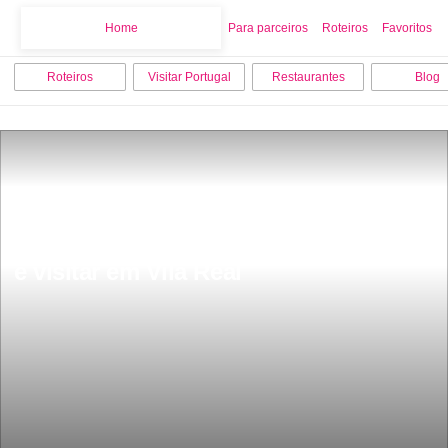
Home
Home
Para parceiros
Roteiros
Favoritos
Roteiros
Visitar Portugal
Restaurantes
Blog
As 9 melhores actividades para fazer 
e visitar em Vila Real