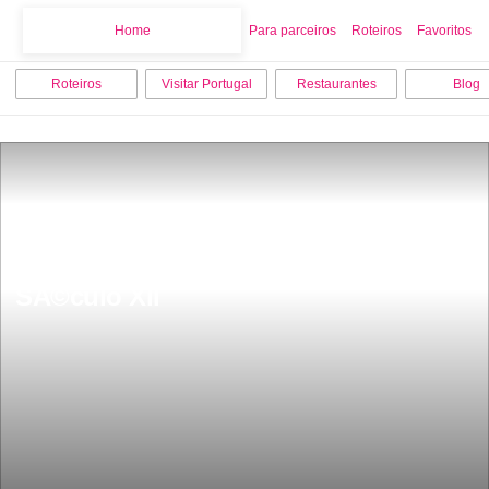
Home
Home
Para parceiros
Roteiros
Favoritos
Roteiros
Visitar Portugal
Restaurantes
Blog
Ponte das TÃ¡buas Aguiar/BalugÃ£es 
SÃ©culo XII