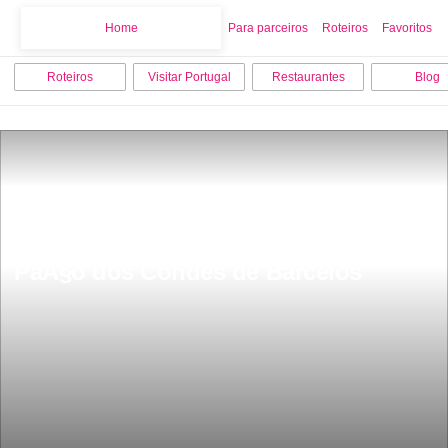
Home
Home
Para parceiros
Roteiros
Favoritos
Roteiros
Visitar Portugal
Restaurantes
Blog
PaÃ§o dos Condes de Barcelos