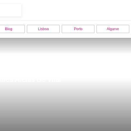
Blog
Lisboa
Porto
Algarve
des Areias De Vilar