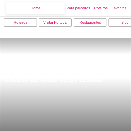
Home
Home
Para parceiros
Roteiros
Favoritos
Roteiros
Visitar Portugal
Restaurantes
Blog
Castelo de SÃ£o Jorge Lisboa