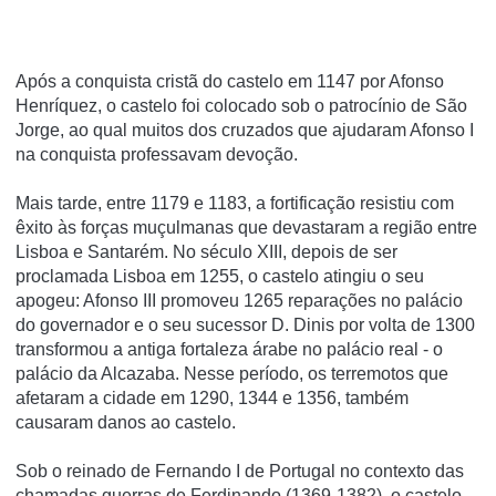
Após a conquista cristã do castelo em 1147 por Afonso
Henríquez, o castelo foi colocado sob o patrocínio de São
Jorge, ao qual muitos dos cruzados que ajudaram Afonso I
na conquista professavam devoção.
Mais tarde, entre 1179 e 1183, a fortificação resistiu com
êxito às forças muçulmanas que devastaram a região entre
Lisboa e Santarém.
No século XIII, depois de ser
proclamada Lisboa em 1255, o castelo atingiu o seu
apogeu: Afonso III promoveu 1265 reparações no palácio
do governador e o seu sucessor D. Dinis por volta de 1300
transformou a antiga fortaleza árabe no palácio real - o
palácio da Alcazaba.
Nesse período, os terremotos que
afetaram a cidade em 1290, 1344 e 1356, também
causaram danos ao castelo.
Sob o reinado de Fernando I de Portugal no contexto das
chamadas guerras de Ferdinando (1369-1382), o castelo