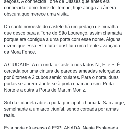
seções.
A conhecida Torre de Ulisses que antes era
conhecida como Torre do Tombo, hoje abriga a câmera
obscura que merece uma visita.
Do canto noroeste do castelo há um pedaço de muralha
que desce para a Torre de São Lourenço, assim chamada
porque era contígua a uma porta com esse nome.
Alguns
dizem que essa estrutura constituiu uma frente avançada
da Mora Fence.
A CIUDADELA circunda o castelo nos lados N., E. e S. É
cercada por uma cintura de paredes ameadas reforçadas
por 6 torres e 2 cubos semicirculares.
Para o norte, duas
portas se abrem.
Junte-se à porta chamada sim, Porta
Norte e a outra a Porta de Martim Moniz.
Sul da cidadela abre a porta principal, chamada San Jorge,
semelhante a um arco triunfal, sendo coroada por armas
reais.
Esta porta dá acesso à ESPLANADA.
Nesta Esplanada