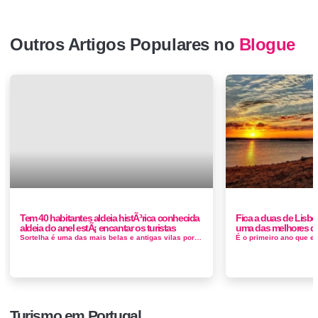
Outros Artigos Populares no
Blogue
Tem 40 habitantes aldeia histÃ³rica conhecida
Fica a duas de Lisbo
aldeia do anel estÃ¡ encantar os turistas
uma das melhores 
Sortelha é uma das mais belas e antigas vilas portuguesas, tendo mantido a sua fisionomia urbana e arquitectónica inalterada desde o ren...
Turismo em Portugal