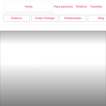
Home
Home
Para parceiros
Roteiros
Favoritos
Roteiros
Visitar Portugal
Restaurantes
Blog
15 melhores coisas para fazer e visitar 
em AlcobaÃ§a