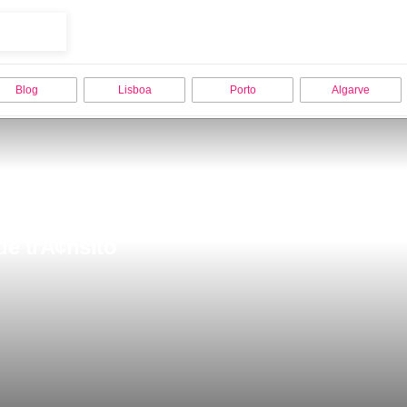
Blog
Lisboa
Porto
Algarve
de trÃ¢nsito