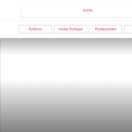
Home
Home
Roteiros
Visitar Portugal
Restaurantes
A Carris vai comeÃ§ar a passar multas 