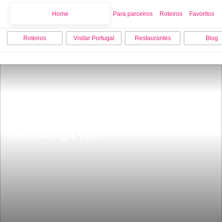
Home
Home
Para parceiros
Roteiros
Favoritos
Roteiros
Visitar Portugal
Restaurantes
Blog
Descubra FajÃ£o em Pampilhosa da 
Serra Antiga Vila