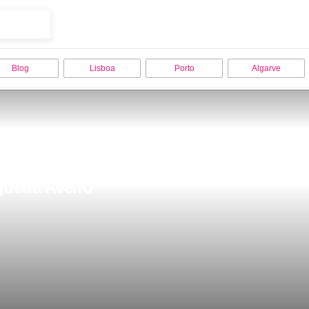
Blog
Lisboa
Porto
Algarve
gueda Aveiro