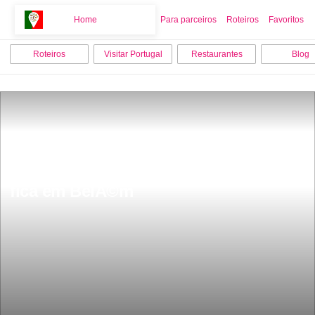
Home
Home
Para parceiros
Roteiros
Favoritos
Roteiros
Visitar Portugal
Restaurantes
Blog
O Melhor Pastel de Nata do mundo 
fica em BelÃ©m