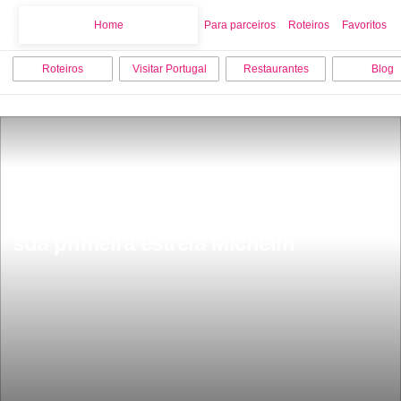
Home
Home
Para parceiros
Roteiros
Favoritos
Roteiros
Visitar Portugal
Restaurantes
Blog
GuimarÃ£es e BraganÃ§a recebem a 
sua primeira estrela Michelin