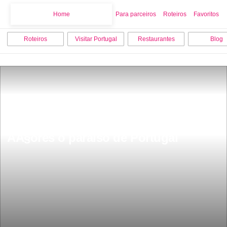
Home
Home
Para parceiros
Roteiros
Favoritos
Roteiros
Visitar Portugal
Restaurantes
Blog
Havai do meio do AtlÃ¢ntico os 
AÃ§ores o paraiso de Portugal