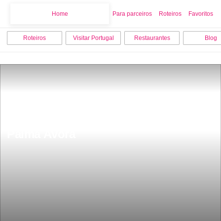
Home
Home
Para parceiros
Roteiros
Favoritos
Roteiros
Visitar Portugal
Restaurantes
Blog
Villa Lusitano Romana de Torre de 
Palma Ãvora