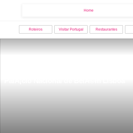
Home
Home
Roteiros
Visitar Portugal
Restaurantes
PalÃ¡cio Nacional de BelÃ©m Lisboa