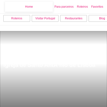
Home
Home
Para parceiros
Roteiros
Favoritos
Roteiros
Visitar Portugal
Restaurantes
Blog
Igreja de Santo AntÃ³nio de Lisboa