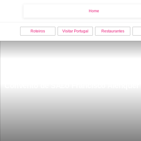
Home
Home
Roteiros
Visitar Portugal
Restaurantes
Convento de SÃ£o Francisco Alenquer