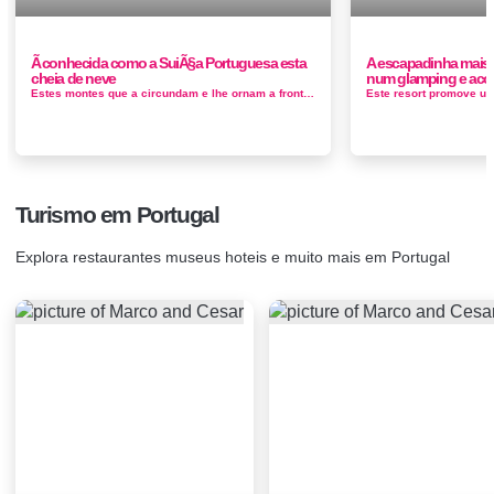
Ã conhecida como a SuiÃ§a Portuguesa esta
A escapadinha mais o
cheia de neve
num glamping e acor
Estes montes que a circundam e lhe ornam a fronte, oferecem aos visitantes surpreendentes paisagens, ao mesmo tempo o abismando na miragem dos cerros ...
Turismo em Portugal
Explora restaurantes museus hoteis e muito mais em Portugal