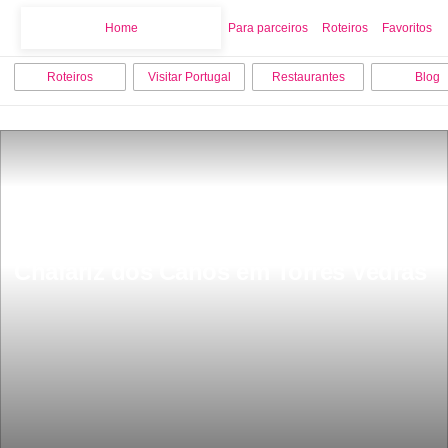
Home
Home
Para parceiros
Roteiros
Favoritos
Roteiros
Visitar Portugal
Restaurantes
Blog
Chafariz dos Canos em Torres Vedras