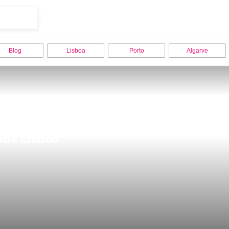
Blog
Lisboa
Porto
Algarve
ios Lisboa