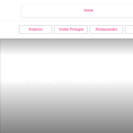
Home
Home
Roteiros
Visitar Portugal
Restaurantes
Capela do PaÃ§o da Bemposta em Arro