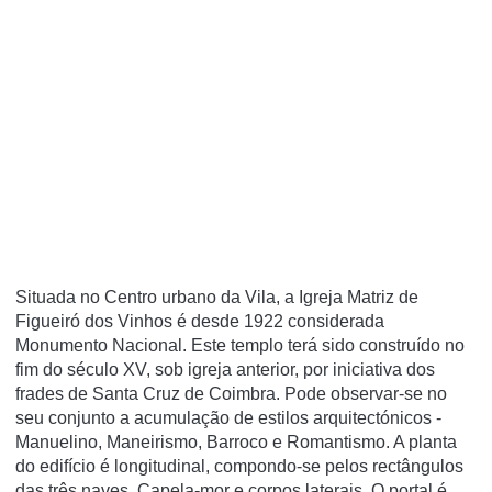
Situada no Centro urbano da Vila, a Igreja Matriz de
Figueiró dos Vinhos é desde 1922 considerada
Monumento Nacional. Este templo terá sido construí­do no
fim do século XV, sob igreja anterior, por iniciativa dos
frades de Santa Cruz de Coimbra. Pode observar-se no
seu conjunto a acumulação de estilos arquitectónicos -
Manuelino, Maneirismo, Barroco e Romantismo. A planta
do edifí­cio é longitudinal, compondo-se pelos rectângulos
das três naves, Capela-mor e corpos laterais. O portal é