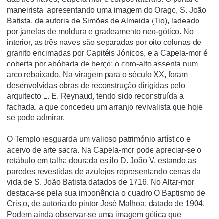
maneirista, apresentando uma imagem do Orago, S. João
Batista, de autoria de Simões de Almeida (Tio), ladeado
por janelas de moldura e gradeamento neo-gótico. No
interior, as três naves são separadas por oito colunas de
granito encimadas por Capitéis Jónicos, e a Capela-mor é
coberta por abóbada de berço; o coro-alto assenta num
arco rebaixado. Na viragem para o século XX, foram
desenvolvidas obras de reconstrução dirigidas pelo
arquitecto L. E. Reynaud, tendo sido reconstruí­da a
fachada, a que concedeu um arranjo revivalista que hoje
se pode admirar.
O Templo resguarda um valioso património artí­stico e
acervo de arte sacra. Na Capela-mor pode apreciar-se o
retábulo em talha dourada estilo D. João V, estando as
paredes revestidas de azulejos representando cenas da
vida de S. João Batista datados de 1716. No Altar-mor
destaca-se pela sua imponência o quadro O Baptismo de
Cristo, de autoria do pintor José Malhoa, datado de 1904.
Podem ainda observar-se uma imagem gótica que