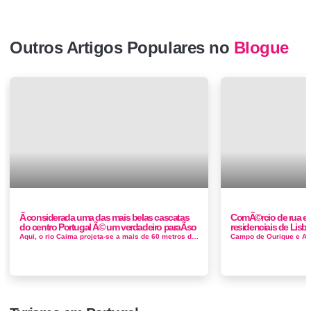
Outros Artigos Populares no
Blogue
Ã considerada uma das mais belas cascatas
ComÃ©rcio de rua est
do centro Portugal Ã© um verdadeiro paraÃ­so
residenciais de Lisb
Aqui, o rio Caima projeta-se a mais de 60 metros de altura, num espetáculo natural digno de ser contemplado, à escuta das águas q...