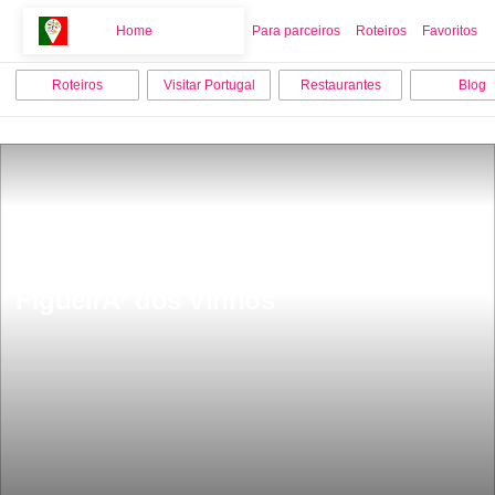
Home
Home
Para parceiros
Roteiros
Favoritos
Roteiros
Visitar Portugal
Restaurantes
Blog
Igreja de SÃ£o JoÃ£o Batista 
FigueirÃ³ dos Vinhos