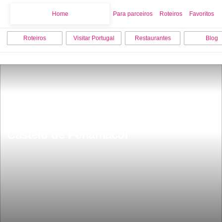
Home
Home
Para parceiros
Roteiros
Favoritos
Roteiros
Visitar Portugal
Restaurantes
Blog
Castelo de Penamacor