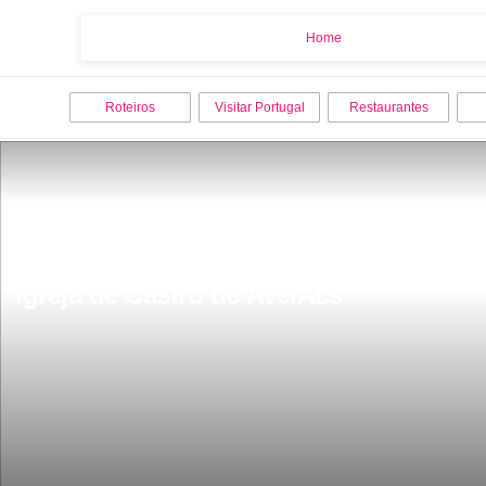
Home
Home
Roteiros
Visitar Portugal
Restaurantes
Igreja de Castro de AvelÃ£s