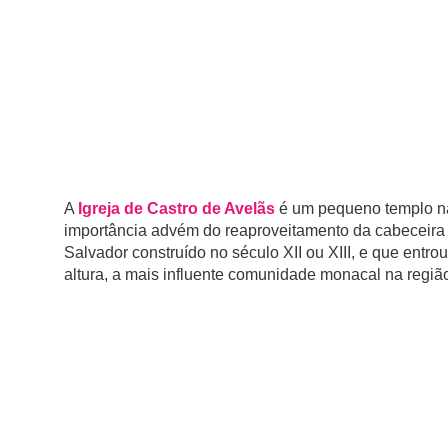
A
Igreja de Castro de Avelãs
é um pequeno templo na
importância advém do reaproveitamento da cabeceira
Salvador construí­do no século XII ou XIII, e que entr
altura, a mais influente comunidade monacal na regi