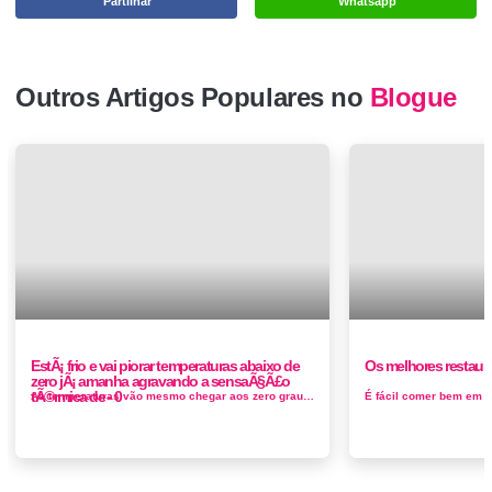
Partilhar
Whatsapp
Outros Artigos Populares no
Blogue
EstÃ¡ frio e vai piorar temperaturas abaixo de
Os melhores restaura
zero jÃ¡ amanha agravando a sensaÃ§Ã£o
tÃ©rmica de - 0
As temperaturas vão mesmo chegar aos zero graus em vários pontos do País e os termómetros descer até valores negati...