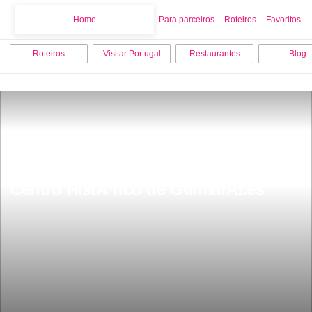
Home
Home
Para parceiros
Roteiros
Favoritos
Roteiros
Visitar Portugal
Restaurantes
Blog
Centro HistÃ³rico de GuimarÃ£es