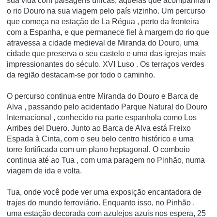
sua vida com paisagens únicas, aquelas que acompanham
o rio Douro na sua viagem pelo país vizinho.
Um percurso
que começa na estação de
La Régua
, perto da fronteira
com a Espanha, e que permanece fiel à margem do rio que
atravessa a cidade medieval de Miranda do Douro, uma
cidade que preserva o seu castelo e
uma das igrejas mais
impressionantes do século. XVI Luso
.
Os terraços verdes
da região destacam-se por todo o caminho.
O percurso continua entre
Miranda do Douro e Barca de
Alva
, passando pelo acidentado
Parque Natural do Douro
Internacional
, conhecido na parte espanhola como Los
Arribes del Duero.
Junto ao Barca de Alva está
Freixo
Espada à Cinta,
com o seu belo centro histórico e uma
torre fortificada com um plano heptagonal.
O comboio
continua até ao
Tua
, com uma paragem no Pinhão, numa
viagem de ida e volta.
Tua, onde você pode ver uma exposição encantadora de
trajes do mundo ferroviário.
Enquanto isso,
no
Pinhão
,
uma estação decorada com azulejos azuis nos espera, 25