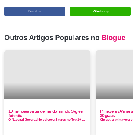
Partilhar
Whatsapp
Outros Artigos Populares no
Blogue
10 melhores vistas de mar do mundo Sagres
Primavera vÃªm ai t
foi eleito
30 graus
O National Geographic colocou Sagres no Top 10 das melhores vistas de mar a nivel mundial! No seu artigo escreve Os pontos altos onde a terr...