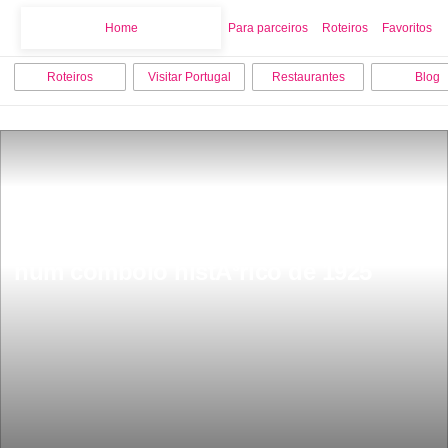
Home
Home
Para parceiros
Roteiros
Favoritos
Roteiros
Visitar Portugal
Restaurantes
Blog
Escapadinha RomÃ¢ntica no Douro 
num comboio histÃ³rico de 1925 