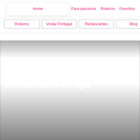
Home
Home
Para parceiros
Roteiros
Favoritos
Roteiros
Visitar Portugal
Restaurantes
Blog
Roteiro pelos centros histÃ³ricos 
mais bonitos de Portugal