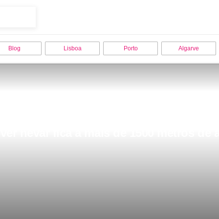
Blog
Lisboa
Porto
Algarve
er nevar fica a mais de 1500 metros de al