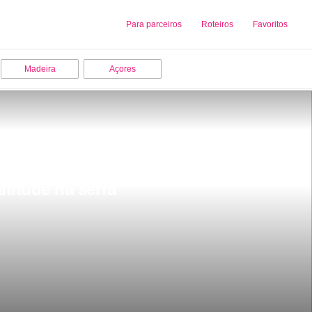
Sobre nós
Para parceiros
Adicionar uma Empresa
Roteiros
Favoritos
Madeira
Açores
titude na serra