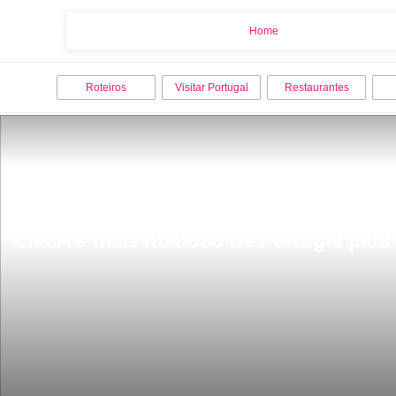
Home
Home
Roteiros
Visitar Portugal
Restaurantes
ChalÃ© mais luxuoso de Portugal para v