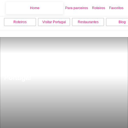
Home
Home
Para parceiros
Roteiros
Favoritos
Roteiros
Visitar Portugal
Restaurantes
Blog
10 cidades mais baratas para viver em 
Portugal