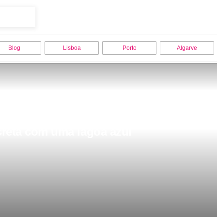
Blog
Lisboa
Porto
Algarve
ecreta com uma lagoa azul