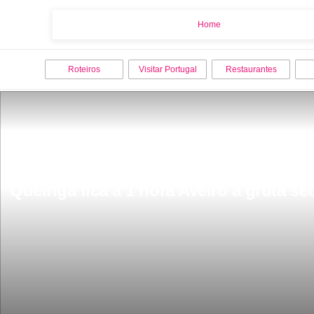
Home
Home
Roteiros
Visitar Portugal
Restaurantes
Queiriga fica a 1 hora Aveiro a gruta s