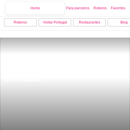
Home
Home
Para parceiros
Roteiros
Favoritos
Roteiros
Visitar Portugal
Restaurantes
Blog
Pedra Da Anicha na praia do Portinho 
da Arrabida