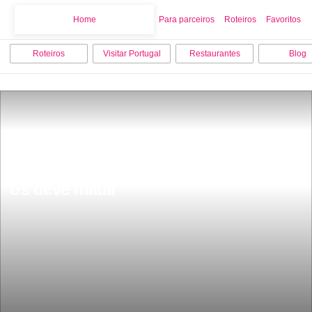
Home
Home
Para parceiros
Roteiros
Favoritos
Roteiros
Visitar Portugal
Restaurantes
Blog
Estes seres estranhos estÃ£o a 
aparecer na costa portuguesa e nÃ£o 
os deve matar