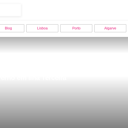
Blog
Lisboa
Porto
Algarve
erno em Ilha Terceira