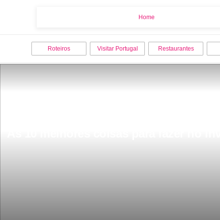
Home
Home
Roteiros
Visitar Portugal
Restaurantes
As 10 melhores coisas para fazer no inv