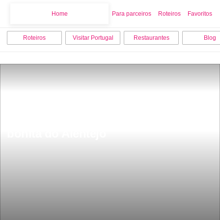
Home
Home
Para parceiros
Roteiros
Favoritos
Roteiros
Visitar Portugal
Restaurantes
Blog
Fica a 50 km de Ãvora Ã© a vila mais 
bonita do Alentejo