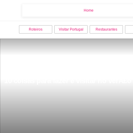
Home
Home
Roteiros
Visitar Portugal
Restaurantes
10 coisas para fazer e visitar no verÃ£o