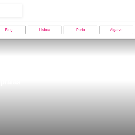
Blog
Lisboa
Porto
Algarve
 praias