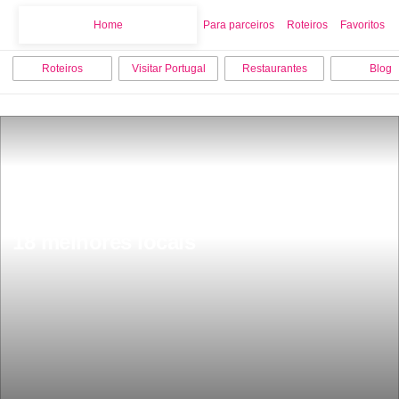
Home
Home
Para parceiros
Roteiros
Favoritos
Roteiros
Visitar Portugal
Restaurantes
Blog
O que fazer no inverno em Evora os 
18 melhores locais