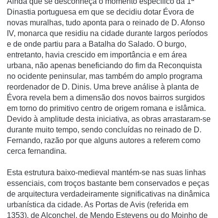
Ainda que se desconheça o momento específico da 1ª
Dinastia portuguesa em que se decidiu dotar Évora de
novas muralhas, tudo aponta para o reinado de D. Afonso
IV, monarca que residiu na cidade durante largos períodos
e de onde partiu para a Batalha do Salado. O burgo,
entretanto, havia crescido em importância e em área
urbana, não apenas beneficiando do fim da Reconquista
no ocidente peninsular, mas também do amplo programa
reordenador de D. Dinis. Uma breve análise à planta de
Évora revela bem a dimensão dos novos bairros surgidos
em torno do primitivo centro de origem romana e islâmica.
Devido à amplitude desta iniciativa, as obras arrastaram-se
durante muito tempo, sendo concluídas no reinado de D.
Fernando, razão por que alguns autores a referem como
cerca fernandina.
Esta estrutura baixo-medieval mantém-se nas suas linhas
essenciais, com troços bastante bem conservados e peças
de arquitectura verdadeiramente significativas na dinâmica
urbanística da cidade. As Portas de Avis (referida em
1353), de Alconchel, de Mendo Estevens ou do Moinho de