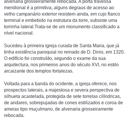
alvenaria grosseiramente rebocada. A porta travessa
meridional é a primitiva, alguns degraus de acesso ao
velho campanário exterior resistem ainda, em cujo flanco
terminal e embebido na estrutura da torre, subsiste uma
torrinha lateral.Trata-se de um monumento classificado a
nível nacional.
Sucedeu à primeira igreja curada de Santa Maria, que já
tinha existência paroquial no reinado de D. Dinis, em 1320.
O edifí­cio foi construí­do, segundo o exame da sua
arquitectura, nos primeiros anos do século XVI, no estilo
arcaizante dos templos fortalezas.
Voltada para a banda do ocidente, a igreja oferece, nos
prospectos laterais, a majestosa e severa perspectiva de
silhueta acastelada, protegida de sete torrelas cilí­ndricas,
de andares, sobrepujadas de cones estilizados e coroa de
ameias tipo muçulmano, de alvenaria grosseiramente
rebocada.