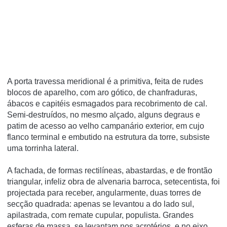
A porta travessa meridional é a primitiva, feita de rudes
blocos de aparelho, com aro gótico, de chanfraduras,
ábacos e capitéis esmagados para recobrimento de cal.
Semi-destruí­dos, no mesmo alçado, alguns degraus e
patim de acesso ao velho campanário exterior, em cujo
flanco terminal e embutido na estrutura da torre, subsiste
uma torrinha lateral.
A fachada, de formas rectilí­neas, abastardas, e de frontão
triangular, infeliz obra de alvenaria barroca, setecentista, foi
projectada para receber, angularmente, duas torres de
secção quadrada: apenas se levantou a do lado sul,
apilastrada, com remate cupular, populista. Grandes
esferas de massa, se levantam nos acrotérios, e no eixo,