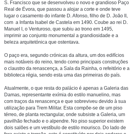
S. Francisco que se desenvolveu o novo e grandioso Paço
Real de Évora, que passou a alojar a corte e onde teve
lugar o casamento do infante D. Afonso, filho de D. João II,
com a Infanta Isabel de Castela em 1490. Coube ao rei D.
Manuel I, o Venturoso, que subiu ao trono em 1495,
imprimir ao conjunto monumental a grandiosidade e a
beleza arquitetónica que ostentava.
O paço era, segundo crónicas da altura, um dos edifí­cios
mais notáveis do reino, tendo como principais construções
o claustro da renascença, a Sala da Rainha, o refeitório e a
biblioteca régia, sendo esta uma das primeiras do paí­s.
Atualmente, o que resta do palácio é apenas a Galeria das
Damas, representante exí­mia do estilo manuelino, mas
com traços da renascença e que sobreviveu devido à sua
utilização para Trem Militar. Esta compõe-se de um piso
térreo, de planta rectangular, onde subsiste a Galeria, um
pavilhão fechado e o alpendre. No piso superior existem
dois salões e um vestí­bulo de estilo mourisco. Do lado de