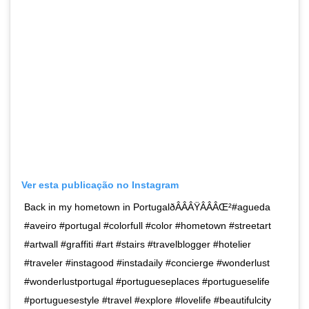
Ver esta publicação no Instagram
Back in my hometown in PortugalðÂÂÂŸÂÂÂŒ²#agueda
#aveiro #portugal #colorfull #color #hometown #streetart
#artwall #graffiti #art #stairs #travelblogger #hotelier
#traveler #instagood #instadaily #concierge #wonderlust
#wonderlustportugal #portugueseplaces #portugueselife
#portuguesestyle #travel #explore #lovelife #beautifulcity