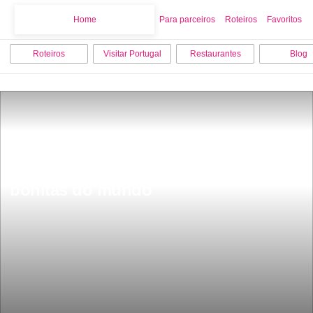
Home
Home
Para parceiros
Roteiros
Favoritos
Roteiros
Visitar Portugal
Restaurantes
Blog
Fica em Portugal uma das ruas mais 
bonitas do mundo