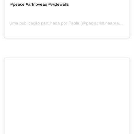
#peace #artnoveau #widewalls
Uma publicação partilhada por
Paola
(@paolacristinaabrantes) a13 de Dez, 2019 às 12:37 PST