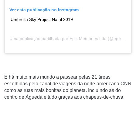
Ver esta publicação no Instagram
Umbrella Sky Project Natal 2019
Uma publicação partilhada por
Epik Memories Lda
(@epikmemories) a12 de Dez, 2019 às 2:39 PST
E há muito mais mundo a passear pelas 21 áreas
escolhidas pelo canal de viagens da norte-americana CNN
como as ruas mais bonitas d
o planeta. Incluindo as do
centro de Águeda e tudo graças aos chapéus-de-chuva.