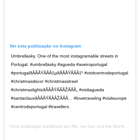
Ver esta publicação no Instagram
Umbrellasky. One of the most instagramable streets in
Portugal. #umbrellasky #agueda #aveiroportugal
#portugalðÂÂÂŸÂÂÂ‡µðÂÂÂŸÂÂÂ‡¹ #visitcentrodeportugal
#christmasdecor #christmasstreet
#christmaslightsðÂÂÂŸÂÂÂŽÂÂÂ„ #visitagueda
#santaclausðÂÂÂŸÂÂÂŽÂÂÂ… #lovetraveling #visiteurope
#centrodeportugal #travellers
Uma publicação partilhada por
Me, my Son and the World
(@me_my_son_and_the_world) a15 de Dez, 2019 às 2:18 PST