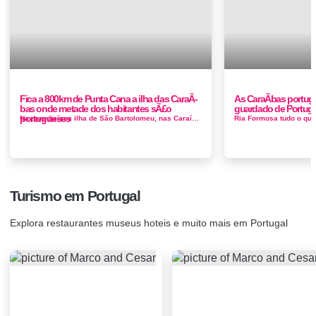
Fica a 800km de Punta Cana a ilha das CaraÃ­
As CaraÃ­bas portug
bas onde metade dos habitantes sÃ£o
guardado de Portuga
portugueses
Na paradisíaca ilha de São Bartolomeu, nas Caraíbas, quase metade da população é portuguesa. Mas como chegar...
Turismo em Portugal
Explora restaurantes museus hoteis e muito mais em Portugal