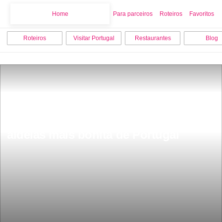
Home
Home
Para parceiros
Roteiros
Favoritos
Roteiros
Visitar Portugal
Restaurantes
Blog
Tem 500 habitantes Ã© uma das 
aldeias mais bonita de Portugal