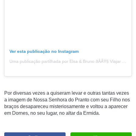
Ver esta publicação no Instagram
Uma publicação partilhada por Elsa & Bruno ðÂÂŸ§­ Viajar Portugal (@para_o_infinito_e_mais_alem)
Por diversas vezes a quiseram levar e outras tantas vezes
a imagem de Nossa Senhora do Pranto com seu Filho nos
braços desapareceu misteriosamente e voltou a aparecer
em Dornes, no seu lugar, no altar da Ermida.