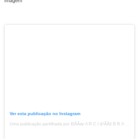
imagem
Ver esta publicação no Instagram
Uma publicação partilhada por ÐÂÂœ Λ R C Ι â²ÂÂž B R Λ N C â²ÂÂž (@m_b_photographer94)