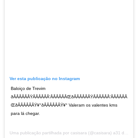
Ver esta publicação no Instagram
Baloiço de Trevim
ðÂÂÂÂÂÂŸÂÂÂÂÂÂ‘ÂÂÂÂÂÂŒðÂÂÂÂÂÂŸÂÂÂÂÂÂ‘ÂÂÂÂÂÂ
ŒðÂÂÂÂÂÂŸ¥°ðÂÂÂÂÂÂŸ¥° Valeram os valentes kms
para lá chegar.
Uma publicação partilhada por
casisara
(@casisara) a31 de Jul, 2019 às 1:55 PDT