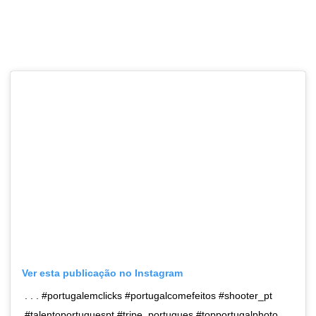
Ver esta publicação no Instagram
. . . #portugalemclicks #portugalcomefeitos #shooter_pt
#talentoportuguespt #tripe_portugues #topportugalphoto