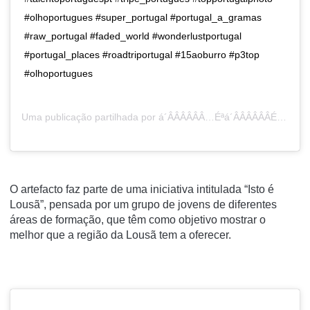
#olhoportugues #super_portugal #portugal_a_gramas
#raw_portugal #faded_world #wonderlustportugal
#portugal_places #roadtriportugal #15aoburro #p3top
#olhoportugues
Uma publicação partilhada por
á´ÂÂÂÂÂÂ…Éªá´ÂÂÂÂÂÂÉ¢á´ÂÂÂÂÂÂ á´ÂÂÂÂÂÂá´ÂÂÂÂÂÂÊÂÂÂÂÂÂ€É¢á´ÂÂÂÂÂÂ€á´ÂÂÂÂÂÂ…á´ÂÂÂÂÂÂ
O artefacto faz parte de uma iniciativa intitulada “Isto é
Lousã”, pensada por um grupo de jovens de diferentes
áreas de formação, que têm como objetivo mostrar o
melhor que a região da Lousã tem a oferecer.