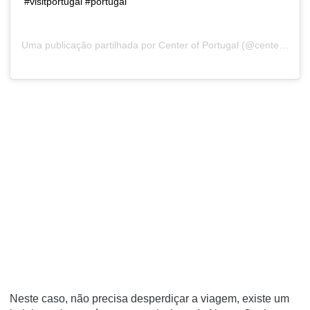
#visitportugal #portugal
Uma publicação partilhada por
Center of Portugal
(@centerofportugal) a18 de Out, 2018 às 4:52 PDT
Neste caso, não precisa desperdiçar a viagem, existe um