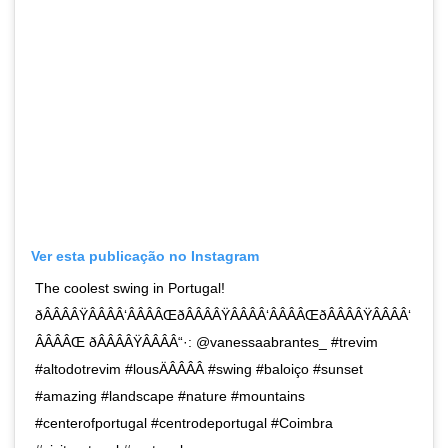
Ver esta publicação no Instagram
The coolest swing in Portugal!
ðÂÂÂÂŸÂÂÂÂ‘ÂÂÂÂŒðÂÂÂÂŸÂÂÂÂ‘ÂÂÂÂŒðÂÂÂÂŸÂÂÂÂ‘
ÂÂÂÂŒ ðÂÂÂÂŸÂÂÂÂ“·: @vanessaabrantes_ #trevim
#altodotrevim #lousÄÂÂÂÂ #swing #baloiço #sunset
#amazing #landscape #nature #mountains
#centerofportugal #centrodeportugal #Coimbra