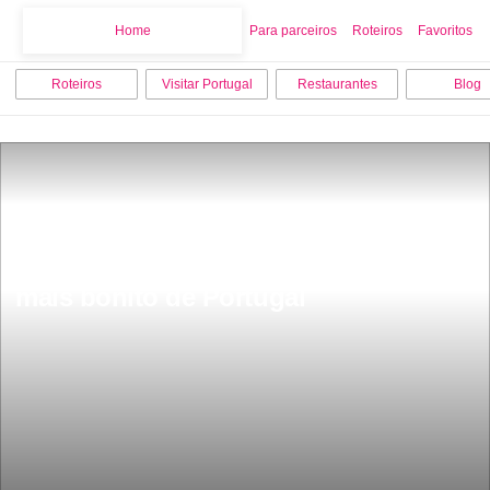
Home
Home
Para parceiros
Roteiros
Favoritos
Roteiros
Visitar Portugal
Restaurantes
Blog
Fica a 1 hora de Coimbra o baloiÃ§o 
mais bonito de Portugal