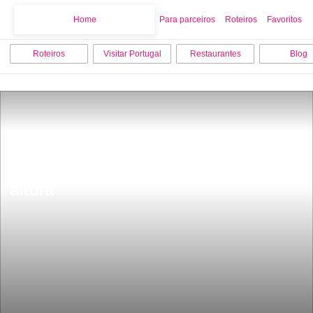
Home
Home
Para parceiros
Roteiros
Favoritos
Roteiros
Visitar Portugal
Restaurantes
Blog
Fica a 1 hora de Lisboa a maior duna 
de Portugal tem mais de 50 metros de 
altura