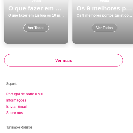
Visita
Visita
O que fazer em Lisboa os 10 melhores sitios para visitar na cidade
Os 9 melhores pontos turisticos para conhecer e visitar em Monumentos no Porto
O que fazer em Lisboa os 10 melhores sitios para visitar na cidade
Os 9 melhores pontos turisticos para conhecer e visitar em Monumentos no Porto
Ver Todos
Ver Todos
Ver mais
Suporte
Portugal de norte a sul
Informações
Enviar Email
Sobre nós
Turismo e Roteiros