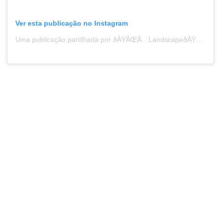
Ver esta publicação no Instagram
Uma publicação partilhada por ðÂŸÂŒÂ…LandscapeðÂŸÂŒÂŒAstroðÂŸ¦ÂŸMacroðÂŸÂšÂDrone (@living.impressions)