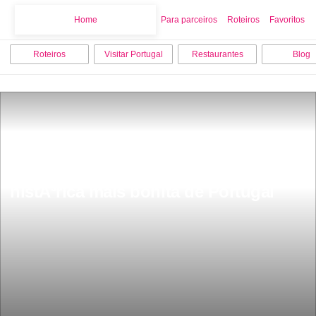
Home
Home
Para parceiros
Roteiros
Favoritos
Roteiros
Visitar Portugal
Restaurantes
Blog
Fica a 3 horas de Lisboa Ã© aldeia 
histÃ³rica mais bonita de Portugal