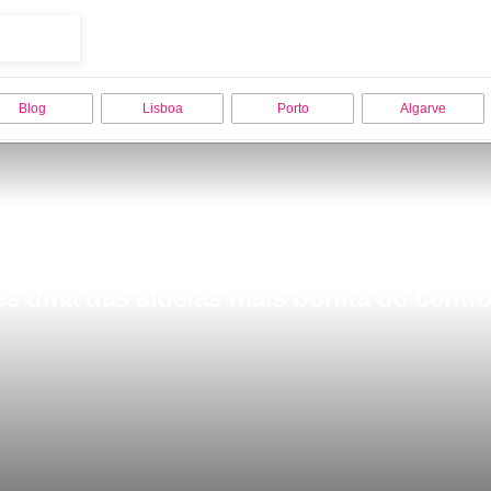
Blog
Lisboa
Porto
Algarve
es uma das aldeias mais bonita do centro