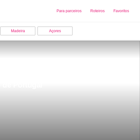
Sobre nós
Para parceiros
Adicionar uma Empresa
Roteiros
Favoritos
Madeira
Açores
 de Portugal