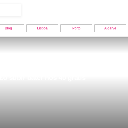
Blog
Lisboa
Porto
Algarve
£o subir bater nos 40 graus