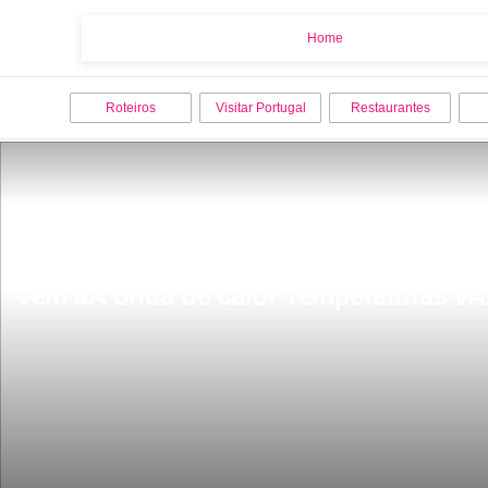
Home
Home
Roteiros
Visitar Portugal
Restaurantes
Vem aÃ­ onda de calor Temperaturas vÃ