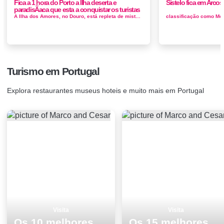
Fica a 1 hora do Porto a Ilha deserta e
Sistelo fica em Arcos
paradisÃ­aca que esta a conquistar os turistas
A Ilha dos Amores, no Douro, está repleta de mistérios, histórias e lendas para contar. Mas é também famosa pela su...
Turismo em Portugal
Explora restaurantes museus hoteis e muito mais em Portugal
Visita
Visita
Os 10 melhores lugares para visitar em Viseu
Os 15 melhores sitios para ver e visitar em Vila do Conde