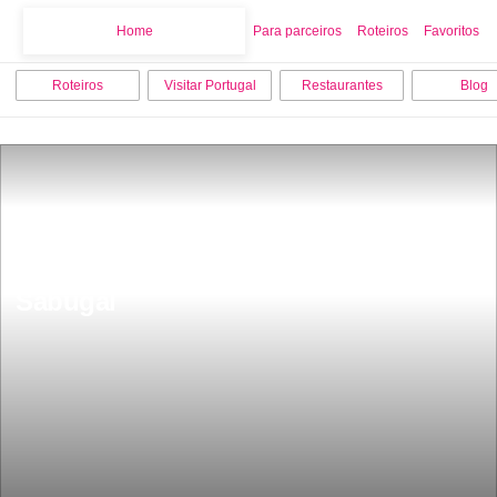
Home
Home
Para parceiros
Roteiros
Favoritos
Roteiros
Visitar Portugal
Restaurantes
Blog
Muralhas com HistÃ³ria Sortelha 
Sabugal