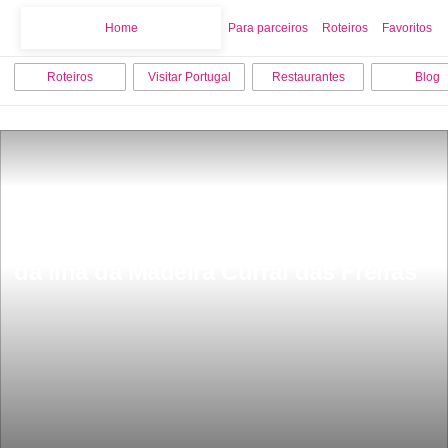
Home
Home
Para parceiros
Roteiros
Favoritos
Roteiros
Visitar Portugal
Restaurantes
Blog
ConheÃ§a um dos locais mais lindos 
da ilha da Madeira Curral das Freiras