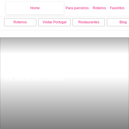
Home
Home
Para parceiros
Roteiros
Favoritos
Roteiros
Visitar Portugal
Restaurantes
Blog
Portugal tem um estÃ¢ncia de Ski fica 
na Serra da Estrela