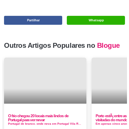
Partilhar
Whatsapp
Outros Artigos Populares no
Blogue
O frio chegou 20 locais mais lindos de
Porto estÃ¡ entre as
Portugal para ver nevar
visitadas do mundo
Portugal de branco. onde neva em Portugal Vila Real ficou debaixo de um manto de neve e os monumentos esconderam-se, locais onde neva e...