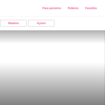
Sobre nós
Para parceiros
Adicionar uma Empresa
Roteiros
Favoritos
Madeira
Açores
linas do Interior de Portugal que 