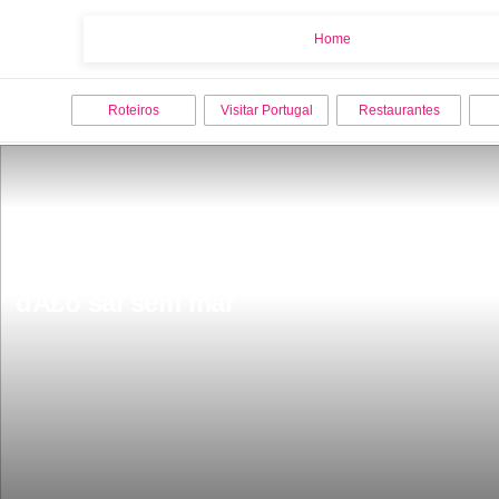
Home
Home
Roteiros
Visitar Portugal
Restaurantes
Fica a menos de uma hora de Lisboa Ã© 
dÃ£o sal sem mar