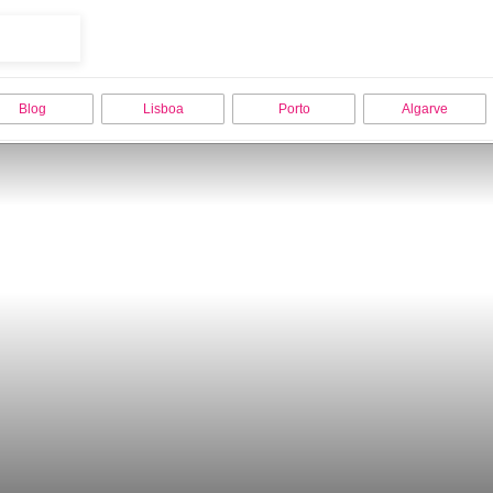
Blog
Lisboa
Porto
Algarve
uma pÃ©rola por descobrir as Ãºnicas sa