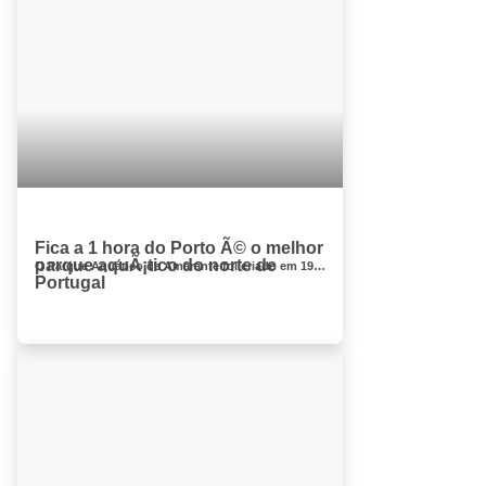
Fica a 1 hora do Porto Ã© o melhor
parque aquÃ¡tico do norte de
O Parque Aquático de Amarante foi criado em 1994, estando integrado num complexo turístico com mais de 44.000 m2, Tamega Clube, que al&e...
Portugal