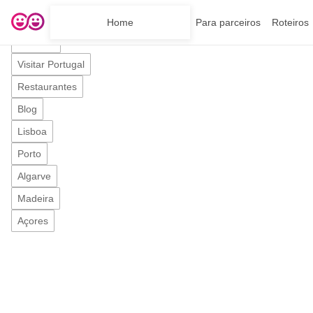
Home
Sobre nós
Home
Para parceiros
Roteiros
Adicionar uma Empresa
Roteiros
Visitar Portugal
Restaurantes
Blog
Lisboa
Porto
Algarve
Madeira
Açores