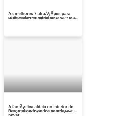
As melhores 7 atraÃ§Ãµes para
visitar e fazer em Lisboa
Emprestando o lirismo que impera absoluto na cidade, Lisboa pode ser definida como a capital europeia que sempre olha para mundos distantes e desconhe...
A fantÃ¡stica aldeia no interior de
Portugal onde podes acordar a
Portugal de branco. onde neva em Portugal Vila Real ficou debaixo de um manto de neve e os monumentos esconderam-se, locais onde neva e...
nevar